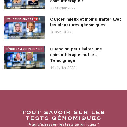
chimiothérapie »
22 février 2022
Cancer, mieux et moins traiter avec
L’ŒIL DES SOIGNANTS
les signatures génomiques
26 avril 2023
Quand on peut éviter une
TÉMOIGNAGES DE PATIENTES
chimiothérapie inutile -
Témoignage
14 février 2022
TOUT SAVOIR SUR LES
TESTS GÉNOMIQUES
A qui s’adressent les tests génomiques ?