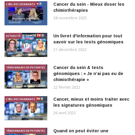
Cancer du sein - Mieux doser les
L’ŒIL DES SOIGNANTS
chimiothérapies
28 novembre 2025
Un livret d'information pour tout
ACTUALITÉ
savoir sur les tests génomiques
21 décembre 2022
Cancer du sein & tests
TÉMOIGNAGES DE PATIENTES
génomiques : « Je n’ai pas eu de
chimiothérapie »
22 février 2022
Cancer, mieux et moins traiter avec
L’ŒIL DES SOIGNANTS
les signatures génomiques
26 avril 2023
Quand on peut éviter une
TÉMOIGNAGES DE PATIENTES