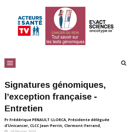
Toggle
navigation
Signatures génomiques,
l’exception française -
Entretien
Pr Frédérique PENAULT-LLORCA, Présidente déléguée
d’Unicancer, CLCC Jean-Perrin, Clermont-Ferrand,
19 février 2025