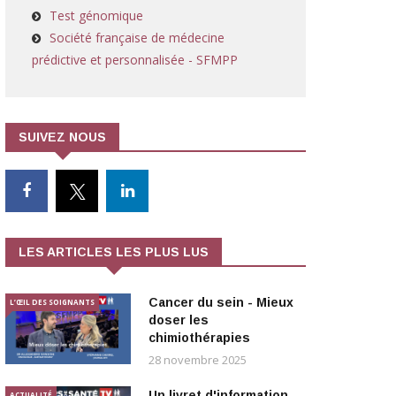
Test génomique
Société française de médecine
prédictive et personnalisée - SFMPP
SUIVEZ NOUS
LES ARTICLES LES PLUS LUS
Cancer du sein - Mieux
L’ŒIL DES SOIGNANTS
doser les
chimiothérapies
28 novembre 2025
Un livret d'information
ACTUALITÉ