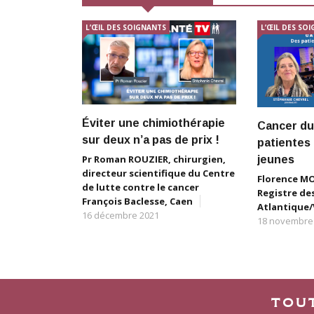
L’ŒIL DES SOIGNANTS
L’ŒIL DES SO
Éviter une chimiothérapie
Cancer du 
sur deux n’a pas de prix !
patientes 
Pr Roman ROUZIER, chirurgien,
jeunes
directeur scientifique du Centre
Florence MOL
de lutte contre le cancer
Registre des
François Baclesse, Caen
Atlantique
16 décembre 2021
18 novembre
TOU