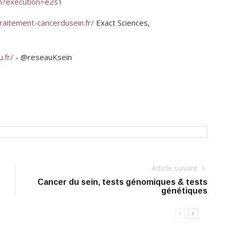
in?execution=e2s1
aitement-cancerdusein.fr/
Exact Sciences,
.fr/
- @reseauKsein
Article suivant
Cancer du sein, tests génomiques & tests
génétiques