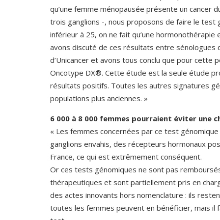
qu’une femme ménopausée présente un cancer du s
trois ganglions -, nous proposons de faire le te
inférieur à 25, on ne fait qu’une hormonothérapie 
avons discuté de ces résultats entre sénologues d
d’Unicancer et avons tous conclu que pour cette p
Oncotype DX®. Cette étude est la seule étude p
résultats positifs. Toutes les autres signatures g
populations plus anciennes. »
6 000 à 8 000 femmes pourraient éviter une 
« Les femmes concernées par ce test génomique s
ganglions envahis, des récepteurs hormonaux posi
France, ce qui est extrêmement conséquent.
Or ces tests génomiques ne sont pas remboursés à 
thérapeutiques et sont partiellement pris en ch
des actes innovants hors nomenclature : ils resten
toutes les femmes peuvent en bénéficier, mais il f