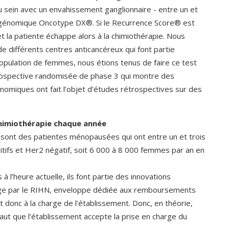
ein avec un envahissement ganglionnaire - entre un et
st génomique Oncotype DX®. Si le Recurrence Score® est
et la patiente échappe alors à la chimiothérapie. Nous
e différents centres anticancéreux qui font partie
opulation de femmes, nous étions tenus de faire ce test
rospective randomisée de phase 3 qui montre des
énomiques ont fait l’objet d’études rétrospectives sur des
chimiothérapie chaque année
ont des patientes ménopausées qui ont entre un et trois
tifs et Her2 négatif, soit 6 000 à 8 000 femmes par an en
l’heure actuelle, ils font partie des innovations
arge par le RIHN, enveloppe dédiée aux remboursements
t donc à la charge de l’établissement. Donc, en théorie,
aut que l’établissement accepte la prise en charge du