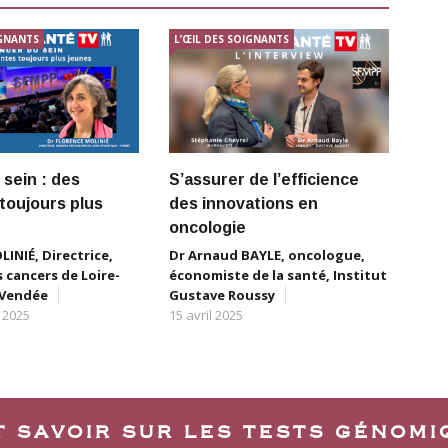
IGNANTS
L’ŒIL DES SOIGNANTS
L’Œ
sein : des
S’assurer de l’efficience
Can
toujours plus
des innovations en
tra
oncologie
gé
INIÉ, Directrice,
Dr Arnaud BAYLE, oncologue,
Pr P
 cancers de Loire-
économiste de la santé, Institut
géné
/Vendée
Gustave Roussy
Prés
 2025
15 avril 2025
Fran
Pers
(SF
T SAVOIR SUR LES TESTS GÉNOMI