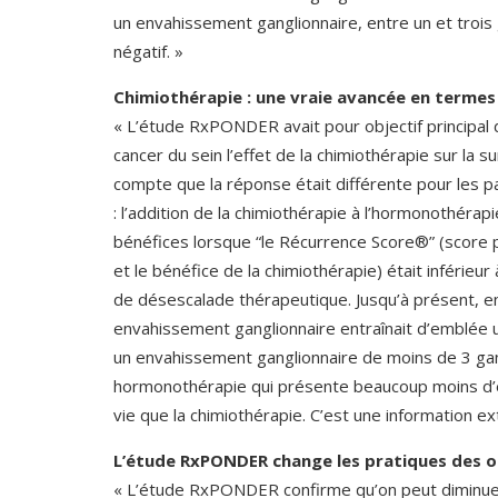
un envahissement ganglionnaire, entre un et trois
négatif. »
Chimiothérapie : une vraie avancée en terme
« L’étude RxPONDER avait pour objectif principal 
cancer du sein l’effet de la chimiothérapie sur la
compte que la réponse était différente pour les
: l’addition de la chimiothérapie à l’hormonothér
bénéfices lorsque “le Récurrence Score®” (score p
et le bénéfice de la chimiothérapie) était inférieu
de désescalade thérapeutique. Jusqu’à présent, en 
envahissement ganglionnaire entraînait d’emblée u
un envahissement ganglionnaire de moins de 3 gan
hormonothérapie qui présente beaucoup moins d’e
vie que la chimiothérapie. C’est une information 
L’étude RxPONDER change les pratiques des on
« L’étude RxPONDER confirme qu’on peut diminuer